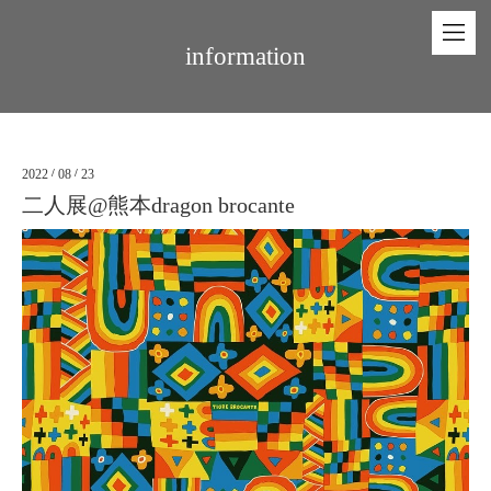
information
2022
/
08
/
23
二人展@熊本dragon brocante