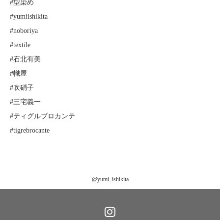
#型染め
#yumiishikita
#noboriya
#textile
#石北有美
#幟屋
#吹硝子
#三宅義一
#ティグルブロカンテ
#tigrebrocante
@yumi_ishikita