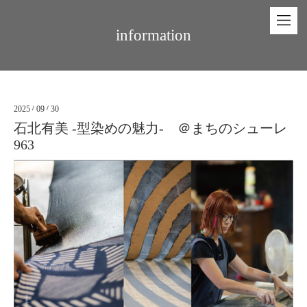
information
2025
/
09
/
30
石北有美 -型染めの魅力-⁡ ＠まちのシューレ
963