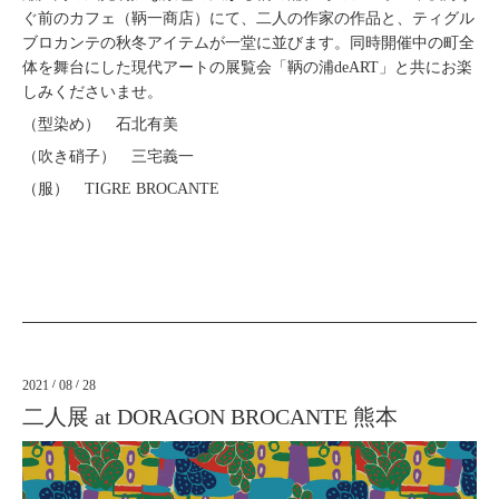
ぐ前のカフェ（鞆一商店）にて、二人の作家の作品と、ティグル
ブロカンテの秋冬アイテムが一堂に並びます。同時開催中の町全
体を舞台にした現代アートの展覧会「鞆の浦deART」と共にお楽
しみくださいませ。
（型染め） 石北有美
（吹き硝子） 三宅義一
（服） TIGRE BROCANTE
2021
/
08
/
28
二人展 at DORAGON BROCANTE 熊本