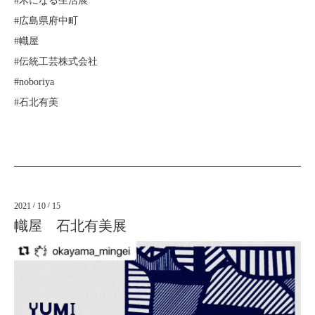
#木になる生活展
#広島県府中町
#幟屋
#伝統工芸株式会社
#noboriya
#石北有美
2021
/
10
/
15
幟屋 石北有美展