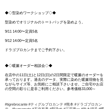
◆◇型染めワークショップ◇◆
型染めでオリジナルのトートバッグを染めよう。
9/11 14:00〜定員5名
9/12 14:00〜定員5名
ドラゴブロカンテまでご予約下さい。
◆◇暖簾オーダー相談会◇◆
在店中の11日(土)と12日(日)の2日間限定で暖簾のオーダーを
承っております。過去のデータ、実際に染めた暖簾現物を見
ながらサイズ等、お気軽にご相談下さいませ。ご自宅やお店
の空間の彩りに是非ご利用ください。参考価格33,000～
#tigrebrocante
#ティグルブロカンテ
#熊本
#ドラゴブロカン
テ
#kumamoto
#石北有美
#型染め
#三宅義一
#吹き硝子
#暖